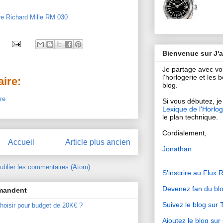
Bienvenue sur J'
Je partage avec v
l'horlogerie et les
ire:
blog.
re
Si vous débutez, je 
Lexique de l'Horlog
le plan technique.
Cordialement,
Accueil
Article plus ancien
Jonathan
ublier les commentaires (Atom)
S'inscrire au Flux 
Devenez fan du bl
mmandent
Suivez le blog sur T
hoisir pour budget de 20K€ ?
Ajoutez le blog su