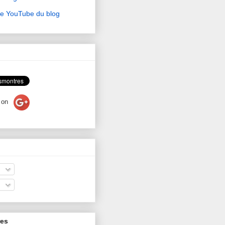
ne YouTube du blog
on
res