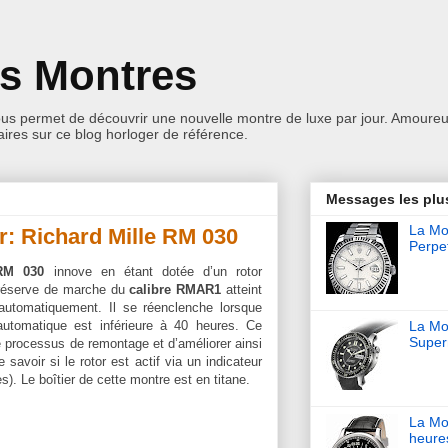
es Montres
ous permet de découvrir une nouvelle montre de luxe par jour. Amoureu
res sur ce blog horloger de référence.
Messages les plu
La Mon
r: Richard Mille RM 030
Perpet
 RM 030
innove en étant dotée d’un rotor
a réserve de marche du
calibre RMAR1
atteint
 automatiquement. Il se réenclenche lorsque
utomatique est inférieure à 40 heures. Ce
La Mo
Super
 processus de remontage et d’améliorer ainsi
e savoir si le rotor est actif via un indicateur
s). Le boîtier de cette montre est en titane.
La Mo
heure