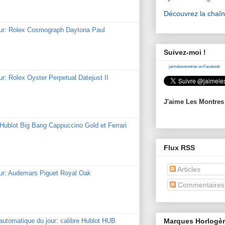
Découvrez la chaî
our: Rolex Cosmograph Daytona Paul
Suivez-moi !
jaimelesmontres on Facebook
ur: Rolex Oyster Perpetual Datejust II
J'aime Les Montres
: Hublot Big Bang Cappuccino Gold et Ferrari
Flux RSS
Articles
our: Audemars Piguet Royal Oak
Commentaires
Marques Horlogè
utomatique du jour: calibre Hublot HUB