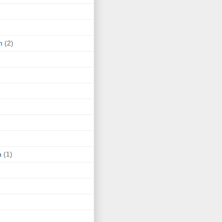
n
(2)
a
(1)