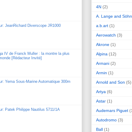
4N
(2)
A. Lange and Söh
a.b.art
(1)
our: JeanRichard Diverscope JR1000
Aerowatch
(3)
Akrone
(1)
ga IV de Franck Muller : la montre la plus
Alpina
(12)
monde [Rédacteur Invité]
Armani
(2)
Armin
(1)
our: Yema Sous-Marine Automatique 300m
Arnold and Son
(5)
Artya
(6)
Astar
(1)
ur: Patek Philippe Nautilus 5711/1A
Audemars Piguet
(
Autodromo
(3)
Ball
(1)