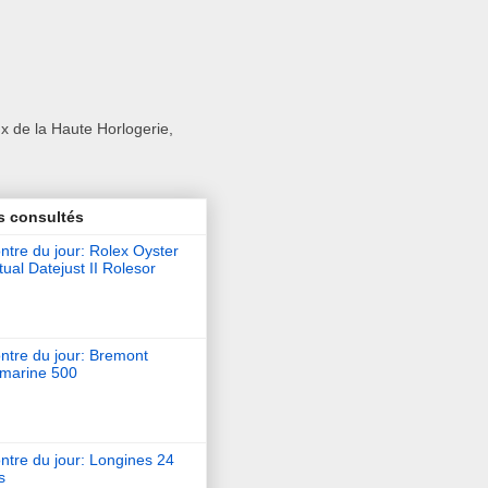
x de la Haute Horlogerie,
s consultés
tre du jour: Rolex Oyster
ual Datejust II Rolesor
ntre du jour: Bremont
marine 500
ntre du jour: Longines 24
s