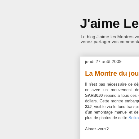
J'aime L
Le blog J'aime les Montres v
venez partager vos commentai
jeudi 27 août 2009
La Montre du jo
Il n'est pas nécessaire de d
or avec un mouvement de 
SARB030
répond à tous ces c
dollars. Cette montre embar
23J
, visible via le fond trans
d'un remontage manuel et de
plus de photos de cette
Seiko
Aimez-vous?