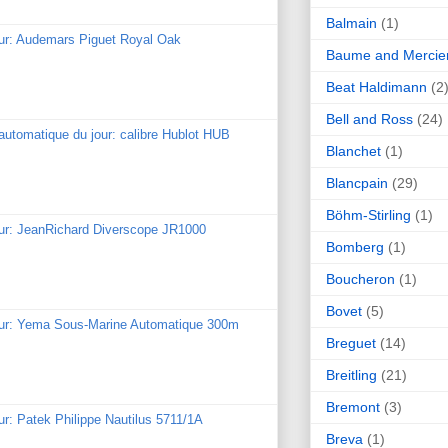
Balmain
(1)
our: Audemars Piguet Royal Oak
Baume and Mercie
Beat Haldimann
(2
Bell and Ross
(24)
utomatique du jour: calibre Hublot HUB
Blanchet
(1)
Blancpain
(29)
Böhm-Stirling
(1)
our: JeanRichard Diverscope JR1000
Bomberg
(1)
Boucheron
(1)
Bovet
(5)
our: Yema Sous-Marine Automatique 300m
Breguet
(14)
Breitling
(21)
Bremont
(3)
ur: Patek Philippe Nautilus 5711/1A
Breva
(1)