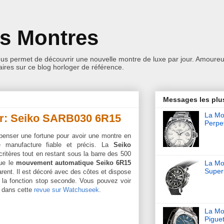
es Montres
ous permet de découvrir une nouvelle montre de luxe par jour. Amoureu
res sur ce blog horloger de référence.
Messages les plu
La Mon
ur: Seiko SARB030 6R15
Perpet
épenser une fortune pour avoir une montre en
manufacture fiable et précis. La
Seiko
ritères tout en restant sous la barre des 500
que le
mouvement automatique Seiko 6R15
La Mo
Super
parent. Il est décoré avec des côtes et dispose
 la fonction stop seconde. Vous pouvez voir
dans cette
revue sur Watchuseek
.
La Mo
Pigue