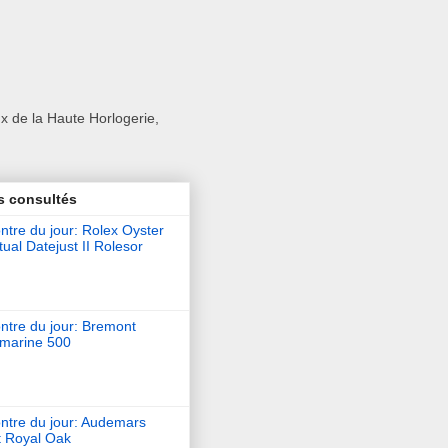
x de la Haute Horlogerie,
s consultés
tre du jour: Rolex Oyster
ual Datejust II Rolesor
ntre du jour: Bremont
marine 500
ntre du jour: Audemars
t Royal Oak