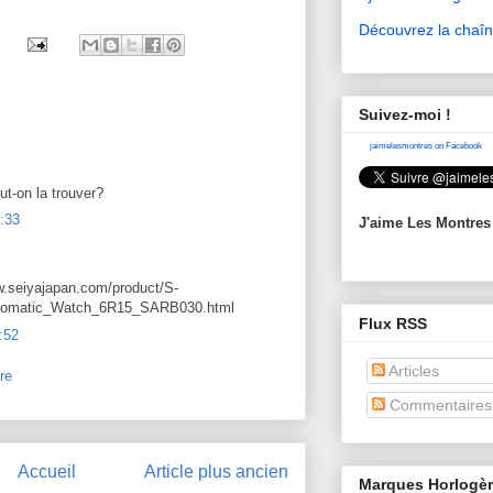
Découvrez la chaî
Suivez-moi !
jaimelesmontres on Facebook
ut-on la trouver?
:33
J'aime Les Montres
w.seiyajapan.com/product/S-
omatic_Watch_6R15_SARB030.html
Flux RSS
:52
Articles
re
Commentaires
Accueil
Article plus ancien
Marques Horlogè