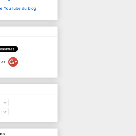
ne YouTube du blog
on
res