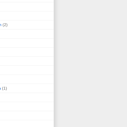
n
(2)
a
(1)