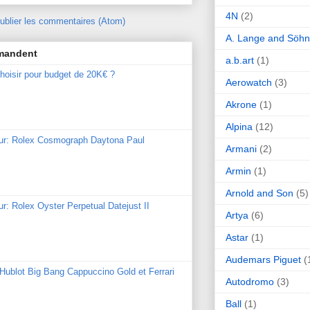
4N
(2)
ublier les commentaires (Atom)
A. Lange and Söh
mmandent
a.b.art
(1)
hoisir pour budget de 20K€ ?
Aerowatch
(3)
Akrone
(1)
Alpina
(12)
our: Rolex Cosmograph Daytona Paul
Armani
(2)
Armin
(1)
Arnold and Son
(5)
ur: Rolex Oyster Perpetual Datejust II
Artya
(6)
Astar
(1)
Audemars Piguet
(
: Hublot Big Bang Cappuccino Gold et Ferrari
Autodromo
(3)
Ball
(1)