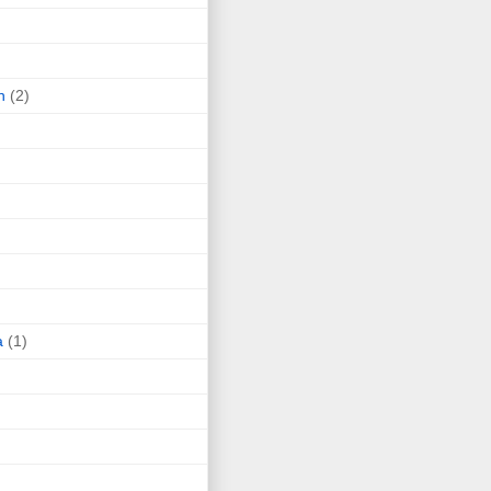
n
(2)
a
(1)