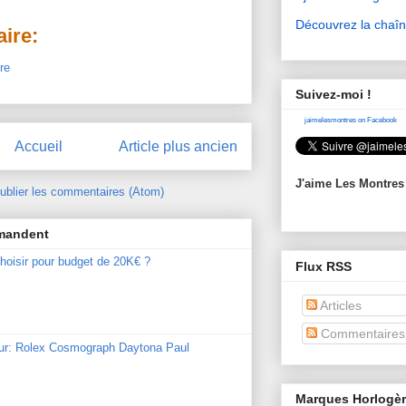
Découvrez la chaî
ire:
re
Suivez-moi !
jaimelesmontres on Facebook
Accueil
Article plus ancien
J'aime Les Montres
ublier les commentaires (Atom)
mmandent
hoisir pour budget de 20K€ ?
Flux RSS
Articles
Commentaires
our: Rolex Cosmograph Daytona Paul
Marques Horlogè