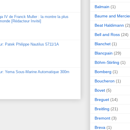
Balmain
(1)
Baume and Mercie
ga IV de Franck Muller : la montre la plus
monde [Rédacteur Invité]
Beat Haldimann
(2
Bell and Ross
(24)
Blanchet
(1)
ur: Patek Philippe Nautilus 5711/1A
Blancpain
(29)
Böhm-Stirling
(1)
Bomberg
(1)
our: Yema Sous-Marine Automatique 300m
Boucheron
(1)
Bovet
(5)
Breguet
(14)
Breitling
(21)
Bremont
(3)
Breva
(1)