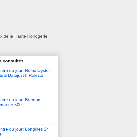
x de la Haute Horlogerie,
s consultés
tre du jour: Rolex Oyster
ual Datejust II Rolesor
ntre du jour: Bremont
marine 500
ntre du jour: Longines 24
s