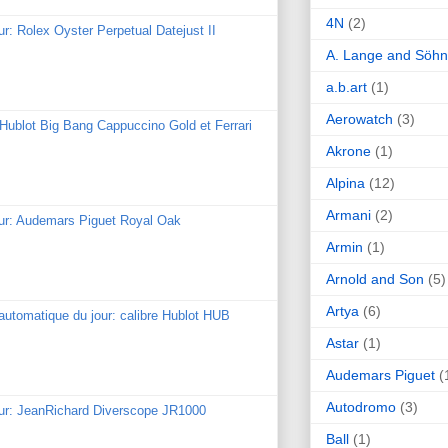
4N
(2)
ur: Rolex Oyster Perpetual Datejust II
A. Lange and Söh
a.b.art
(1)
Aerowatch
(3)
: Hublot Big Bang Cappuccino Gold et Ferrari
Akrone
(1)
Alpina
(12)
Armani
(2)
our: Audemars Piguet Royal Oak
Armin
(1)
Arnold and Son
(5)
Artya
(6)
utomatique du jour: calibre Hublot HUB
Astar
(1)
Audemars Piguet
(
Autodromo
(3)
our: JeanRichard Diverscope JR1000
Ball
(1)