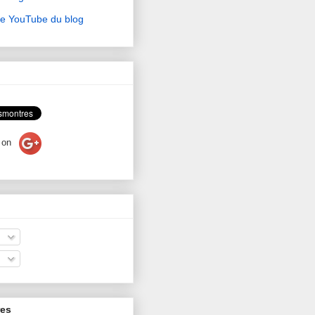
ne YouTube du blog
on
res