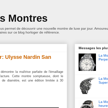
es Montres
ous permet de découvrir une nouvelle montre de luxe par jour. Amoureu
res sur ce blog horloger de référence.
Messages les plu
La Mon
r: Ulysse Nardin San
Perpet
o
démontre la maîtrise parfaite de l'émaillage
facture. Cette montre somptueuse, dont le
La Mo
m de diamètre, est une édition limitée à 30
Super
La Mo
heure