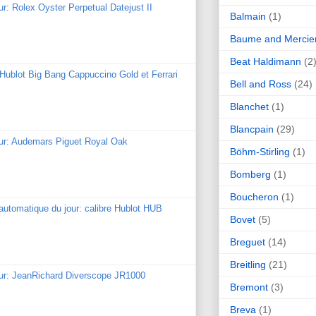
ur: Rolex Oyster Perpetual Datejust II
Balmain
(1)
Baume and Mercie
Beat Haldimann
(2
: Hublot Big Bang Cappuccino Gold et Ferrari
Bell and Ross
(24)
Blanchet
(1)
Blancpain
(29)
our: Audemars Piguet Royal Oak
Böhm-Stirling
(1)
Bomberg
(1)
Boucheron
(1)
utomatique du jour: calibre Hublot HUB
Bovet
(5)
Breguet
(14)
Breitling
(21)
our: JeanRichard Diverscope JR1000
Bremont
(3)
Breva
(1)