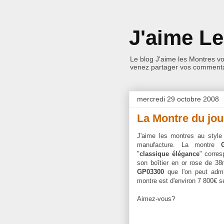
J'aime L
Le blog J'aime les Montres v
venez partager vos commentai
mercredi 29 octobre 2008
La Montre du jou
J'aime les montres au style
manufacture. La montre
"
classique élégance
" corres
son boîtier en or rose de 3
GP03300
que l'on peut admi
montre est d'environ 7 800€ s
Aimez-vous?