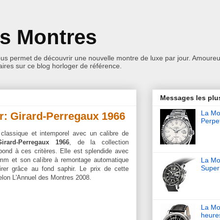
es Montres
ous permet de découvrir une nouvelle montre de luxe par jour. Amoureu
res sur ce blog horloger de référence.
Messages les plu
La Mon
r: Girard-Perregaux 1966
Perpet
 classique et intemporel avec un calibre de
Girard-Perregaux 1966
, de la collection
pond à ces critères. Elle est splendide avec
8mm et son calibre à remontage automatique
La Mo
Super
rer grâce au fond saphir.
Le prix de cette
elon L'Annuel des Montres 2008.
La Mo
heure