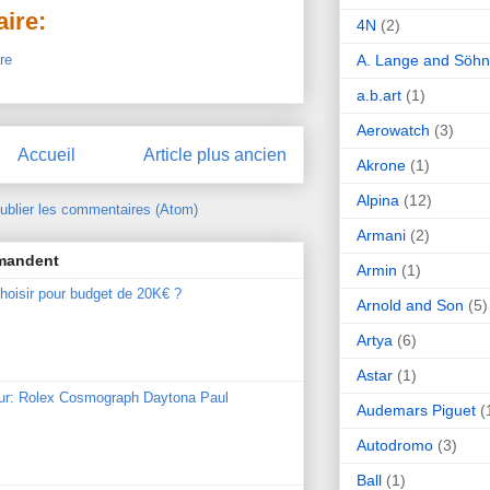
ire:
4N
(2)
A. Lange and Söh
re
a.b.art
(1)
Aerowatch
(3)
Accueil
Article plus ancien
Akrone
(1)
Alpina
(12)
ublier les commentaires (Atom)
Armani
(2)
mmandent
Armin
(1)
hoisir pour budget de 20K€ ?
Arnold and Son
(5)
Artya
(6)
Astar
(1)
our: Rolex Cosmograph Daytona Paul
Audemars Piguet
(
Autodromo
(3)
Ball
(1)