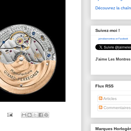
Découvrez la chaî
Suivez-moi !
jaimelesmontres on Facebook
J'aime Les Montres
Flux RSS
Articles
Commentaires
Marques Horlogè