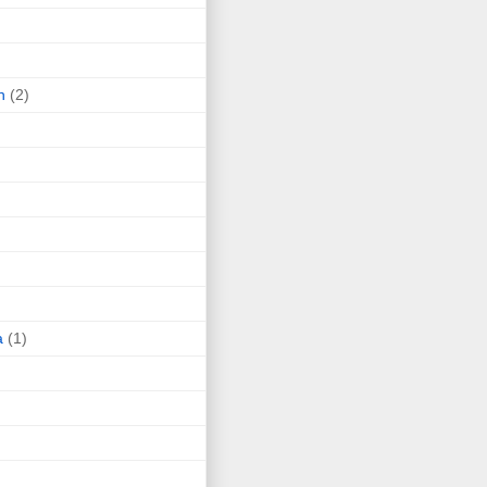
n
(2)
a
(1)