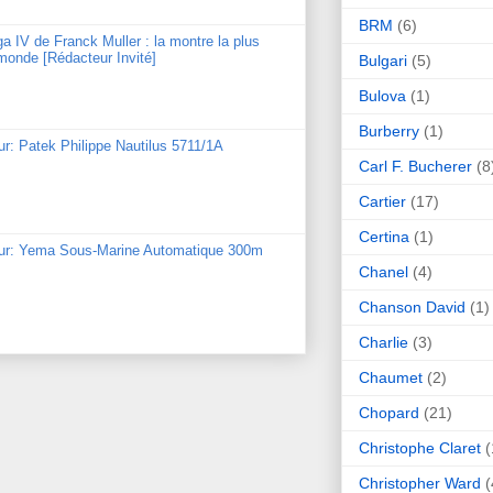
BRM
(6)
ga IV de Franck Muller : la montre la plus
monde [Rédacteur Invité]
Bulgari
(5)
Bulova
(1)
Burberry
(1)
ur: Patek Philippe Nautilus 5711/1A
Carl F. Bucherer
(8
Cartier
(17)
Certina
(1)
our: Yema Sous-Marine Automatique 300m
Chanel
(4)
Chanson David
(1)
Charlie
(3)
Chaumet
(2)
Chopard
(21)
Christophe Claret
(
Christopher Ward
(