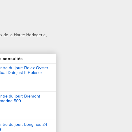
x de la Haute Horlogerie,
s consultés
tre du jour: Rolex Oyster
ual Datejust II Rolesor
ntre du jour: Bremont
marine 500
ntre du jour: Longines 24
s