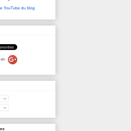
ne YouTube du blog
on
res