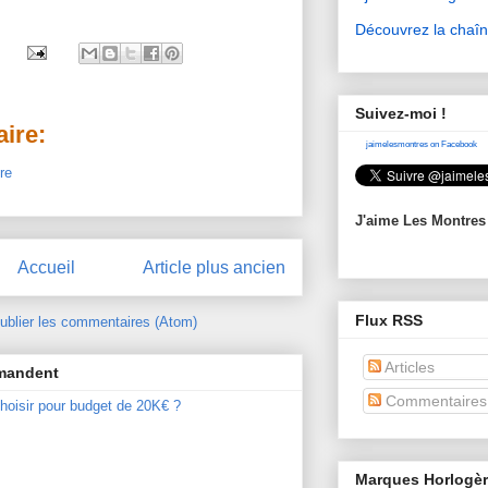
Découvrez la chaî
Suivez-moi !
ire:
jaimelesmontres on Facebook
re
J'aime Les Montres
Accueil
Article plus ancien
Flux RSS
ublier les commentaires (Atom)
Articles
mmandent
Commentaires
hoisir pour budget de 20K€ ?
Marques Horlogè