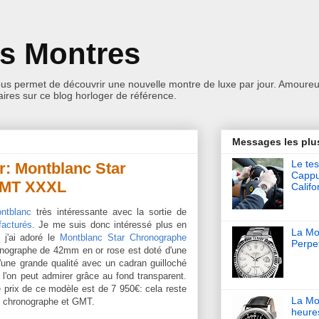
es Montres
ous permet de découvrir une nouvelle montre de luxe par jour. Amoureu
res sur ce blog horloger de référence.
Messages les plu
Le tes
r: Montblanc Star
Cappu
GMT XXXL
Califo
ntblanc
très intéressante avec la sortie de
facturés
. Je me suis donc intéressé plus en
La Mon
t j'ai adoré le
Montblanc Star Chronographe
Perpet
onographe de 42mm en or rose est doté d'une
d'une grande qualité avec un cadran guilloché
'on peut admirer grâce au fond transparent.
 prix de ce modèle est de 7 950€: cela reste
La Mo
e chronographe et GMT.
heure