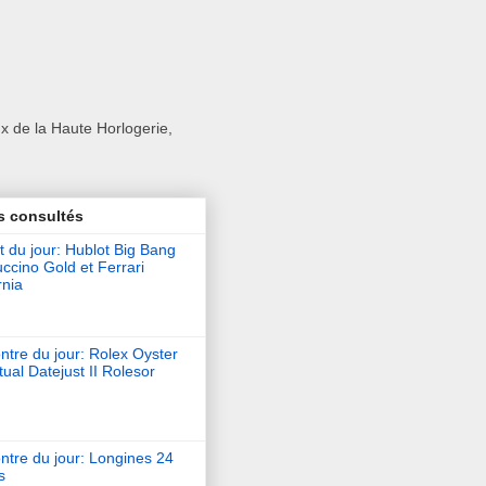
x de la Haute Horlogerie,
s consultés
t du jour: Hublot Big Bang
ccino Gold et Ferrari
rnia
tre du jour: Rolex Oyster
ual Datejust II Rolesor
ntre du jour: Longines 24
s