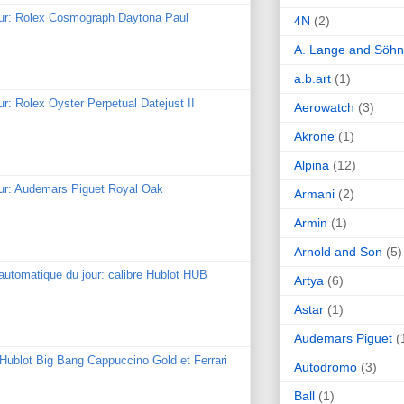
our: Rolex Cosmograph Daytona Paul
4N
(2)
A. Lange and Söh
a.b.art
(1)
ur: Rolex Oyster Perpetual Datejust II
Aerowatch
(3)
Akrone
(1)
Alpina
(12)
our: Audemars Piguet Royal Oak
Armani
(2)
Armin
(1)
Arnold and Son
(5)
utomatique du jour: calibre Hublot HUB
Artya
(6)
Astar
(1)
Audemars Piguet
(
: Hublot Big Bang Cappuccino Gold et Ferrari
Autodromo
(3)
Ball
(1)