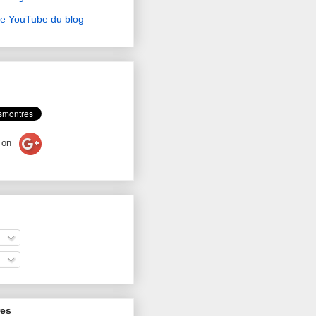
ne YouTube du blog
on
res