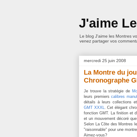
J'aime L
Le blog J'aime les Montres v
venez partager vos commentai
mercredi 25 juin 2008
La Montre du jou
Chronographe 
Je trouve la stratégie de
Mo
leurs premiers
calibres manu
détails à leurs collections e
GMT XXXL
. Cet élégant chr
fonction GMT. La finition et 
et un mouvement décoré que l
Selon La Côte des Montres le
"raisonnable" pour une montr
Aimez-vous?