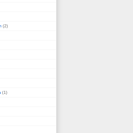
n
(2)
a
(1)