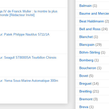
Balmain
(1)
ga IV de Franck Muller : la montre la plus
Baume and Mercie
monde [Rédacteur Invité]
Beat Haldimann
(2
Bell and Ross
(24)
ur: Patek Philippe Nautilus 5711/1A
Blanchet
(1)
Blancpain
(29)
Böhm-Stirling
(1)
ur: Seagull ST8000SA Tourbillon Chinois
Bomberg
(1)
Boucheron
(1)
Bovet
(5)
our: Yema Sous-Marine Automatique 300m
Breguet
(14)
Breitling
(21)
Bremont
(3)
Breva
(1)